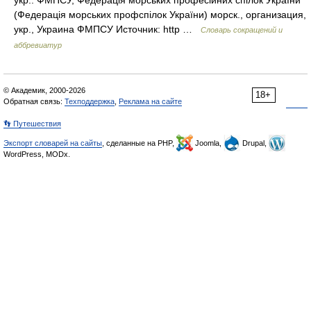
укр.: ФМПСУ, Федерація морських професійних спілок України
(Федерація морських профспілок України) морск., организация,
укр., Украина ФМПСУ Источник: http …
Словарь сокращений и
аббревиатур
© Академик, 2000-2026
18+
Обратная связь:
Техподдержка
,
Реклама на сайте
👣 Путешествия
Экспорт словарей на сайты
, сделанные на PHP,
Joomla,
Drupal,
WordPress, MODx.